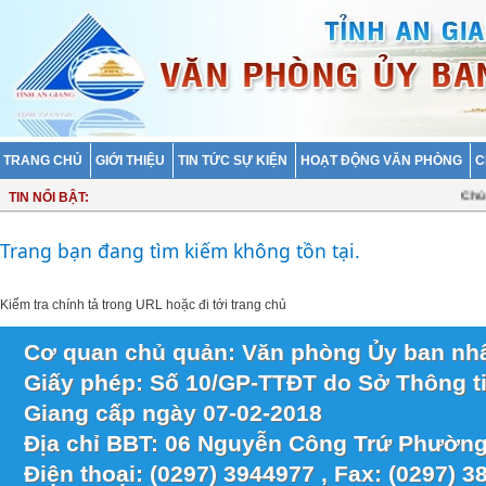
TRANG CHỦ
GIỚI THIỆU
TIN TỨC SỰ KIỆN
HOẠT ĐỘNG VĂN PHÒNG
C
Chủ t
TIN NỔI BẬT:
Trang bạn đang tìm kiếm không tồn tại.
Kiểm tra chính tả trong URL hoặc
đi tới trang chủ
Cơ quan chủ quản: Văn phòng Ủy ban nhâ
Giấy phép: Số 10/GP-TTĐT do Sở Thông ti
Giang cấp ngày 07-02-2018
Địa chỉ BBT: 06 Nguyễn Công Trứ Phường
Điện thoại: (0297) 3944977 , Fax: (0297) 3