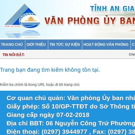
TRANG CHỦ
GIỚI THIỆU
TIN TỨC SỰ KIỆN
HOẠT ĐỘNG VĂN PHÒNG
C
Chủ t
TIN NỔI BẬT:
Trang bạn đang tìm kiếm không tồn tại.
Kiểm tra chính tả trong URL hoặc
đi tới trang chủ
Cơ quan chủ quản: Văn phòng Ủy ban nhâ
Giấy phép: Số 10/GP-TTĐT do Sở Thông ti
Giang cấp ngày 07-02-2018
Địa chỉ BBT: 06 Nguyễn Công Trứ Phường
Điện thoại: (0297) 3944977 , Fax: (0297) 3