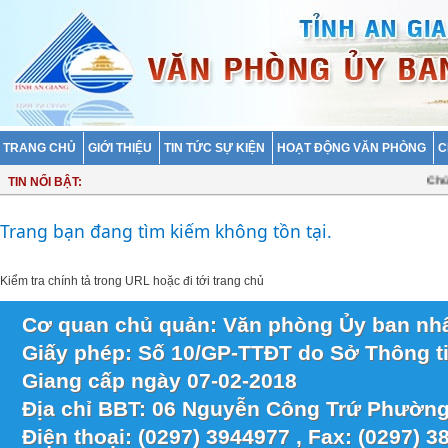
TRANG CHỦ
GIỚI THIỆU
TIN TỨC SỰ KIỆN
HOẠT ĐỘNG VĂN PHÒNG
C
Chủ t
TIN NỔI BẬT:
Trang bạn đang tìm kiếm không tồn tại.
Kiểm tra chính tả trong URL hoặc
đi tới trang chủ
Cơ quan chủ quản: Văn phòng Ủy ban nhâ
Giấy phép: Số 10/GP-TTĐT do Sở Thông ti
Giang cấp ngày 07-02-2018
Địa chỉ BBT: 06 Nguyễn Công Trứ Phường
Điện thoại: (0297) 3944977 , Fax: (0297) 3