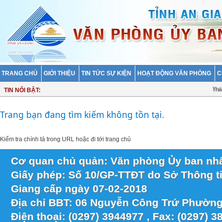
TRANG CHỦ
GIỚI THIỆU
TIN TỨC SỰ KIỆN
HOẠT ĐỘNG VĂN PHÒNG
C
Thành
TIN NỔI BẬT:
Trang bạn đang tìm kiếm không tồn tại.
Kiểm tra chính tả trong URL hoặc
đi tới trang chủ
Cơ quan chủ quản: Văn phòng Ủy ban nhâ
Giấy phép: Số 10/GP-TTĐT do Sở Thông ti
Giang cấp ngày 07-02-2018
Địa chỉ BBT: 06 Nguyễn Công Trứ Phường
Điện thoại: (0297) 3944977 , Fax: (0297) 3